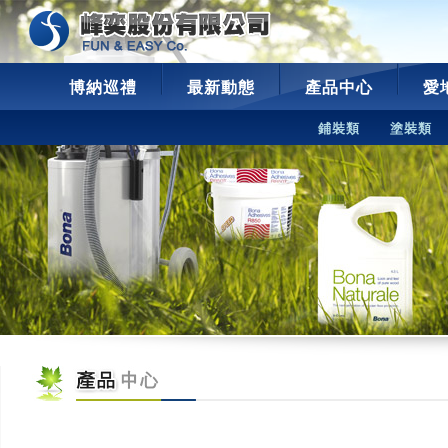
博納巡禮
最新動態
產品中心
愛
鋪裝類
塗裝類