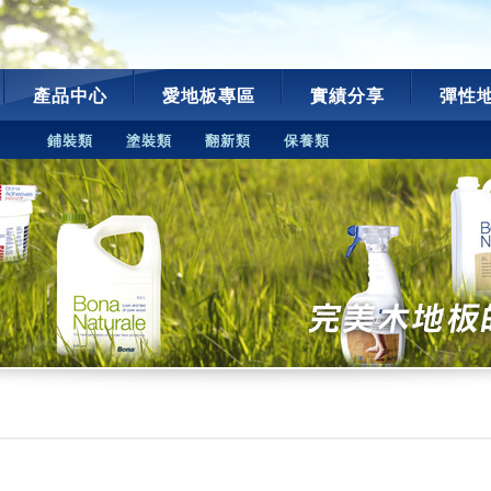
產品中心
愛地板專區
實績分享
彈性
鋪裝類
塗裝類
翻新類
保養類