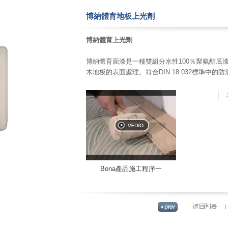
博納體育地板上光劑
博納體育上光劑
博納體育面漆是一種雙組分水性100％聚氨酯底
木地板的表面處理。
符合DIN 18 032標準中的
Bona產品施工程序一