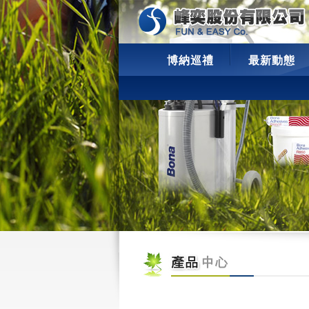
博納巡禮
最新動態