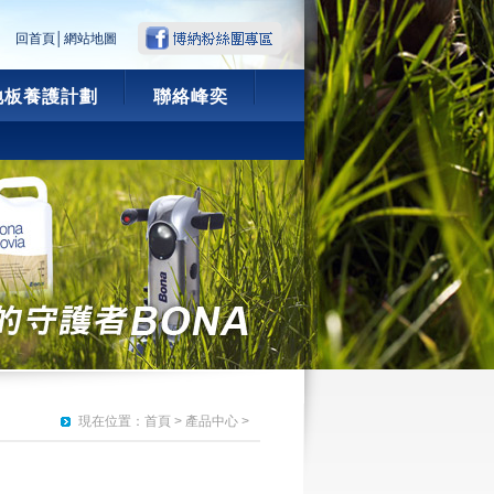
回首頁
│
網站地圖
地板養護計劃
聯絡峰奕
現在位置：
首頁
> 產品中心 >